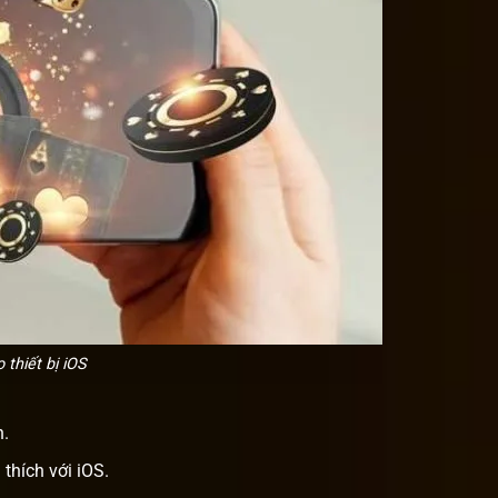
 thiết bị iOS
n.
thích với iOS.