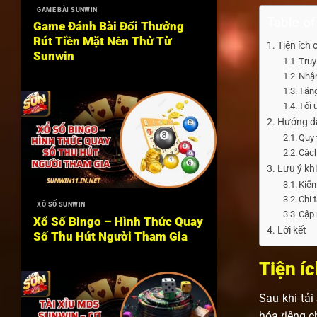
GAME BÀI SUNWIN
Table o
Game Đánh Bài Đổi Thưởng
Rút Tiền Mặt Nên Thử Từ
Tiện ích
Sunwin
Truy
Nhận
Tăng
Tối 
Hướng dẫ
Quy 
Cách
Lưu ý kh
Kiểm
Chỉ 
XỔ SỐ SUNWIN
Cập 
Xổ Số Bingo – Hình Thức Quay
Lời kết
Số Thu Hút Người Tham Gia
Tiện í
Sau khi tải
hóa riêng c