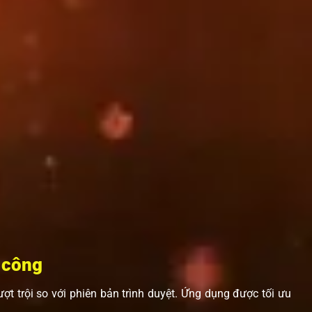
h công
ợt trội so với phiên bản trình duyệt. Ứng dụng được tối ưu