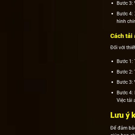
Bước 3: 
Bước 4: 
hình chí
Cách tải
Đối với thi
Bước 1: 
Bước 2: 
Bước 3:
Bước 4: 
Việc tải
Lưu ý 
Để đảm bảo