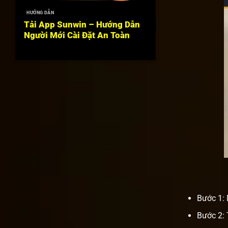
HƯỚNG DẪN
Tải App Sunwin – Hướng Dẫn
Người Mới Cài Đặt An Toàn
Bước 1: 
Bước 2: 