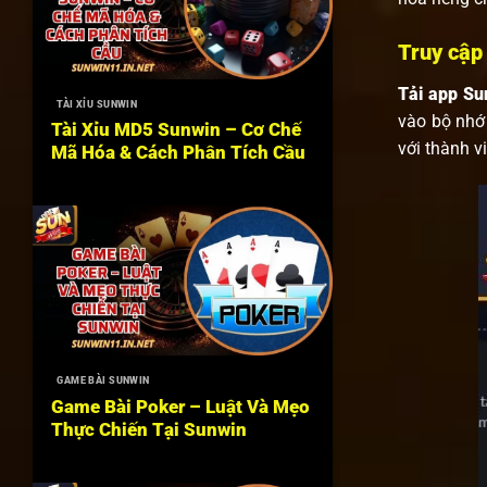
Truy cập
Tải app Su
TÀI XỈU SUNWIN
vào bộ nhớ 
Tài Xỉu MD5 Sunwin – Cơ Chế
với thành v
Mã Hóa & Cách Phân Tích Cầu
GAME BÀI SUNWIN
Game Bài Poker – Luật Và Mẹo
Thực Chiến Tại Sunwin